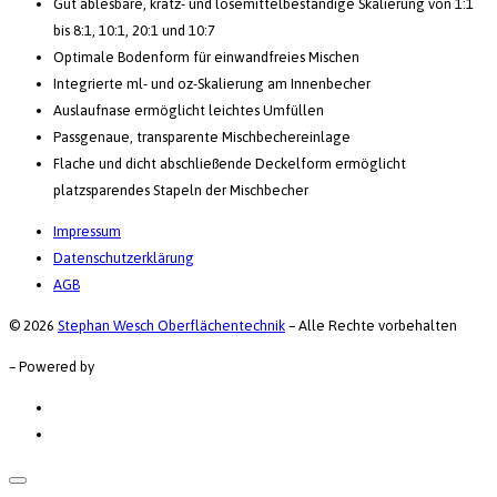
Gut ablesbare, kratz- und lösemittel­beständige Skalierung von 1:1
bis 8:1, 10:1, 20:1 und 10:7
Optimale Bodenform für einwandfreies Mischen
Integrierte ml- und oz-Skalierung am Innenbecher
Auslaufnase ermöglicht leichtes Umfüllen
Passgenaue, transparente Mischbechereinlage
Flache und dicht abschließende Deckelform ermöglicht
platzsparendes Stapeln der Mischbecher
Impressum
Datenschutzerklärung
AGB
© 2026
Stephan Wesch Oberflächentechnik
–
Alle Rechte vorbehalten
–
Powered by