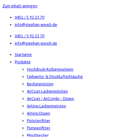
Zum Inhalt springen
0451 / 5 92 23 70
info@stephan-wesch.de
0451 / 5 92 23 70
info@stephan-wesch.de
Startseite
Produkte
Hochdruck-Kolbenpumpen
Farbspritz- & Druckluftschläuche
Becherpistolen
AirCoat-Lackierpistolen
AirCoat / AirCombi – Düsen
Airless-Lackierpistolen
Airless Düsen
Pistolenfilter
Pumpenfilter
Mischbecher