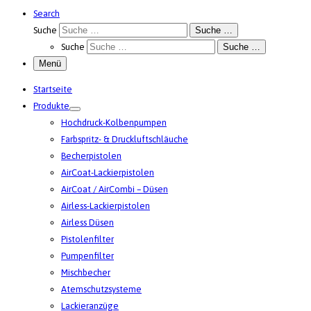
Search
Suche
Suche …
Suche
Suche …
Menü
Startseite
Produkte
Hochdruck-Kolbenpumpen
Farbspritz- & Druckluftschläuche
Becherpistolen
AirCoat-Lackierpistolen
AirCoat / AirCombi – Düsen
Airless-Lackierpistolen
Airless Düsen
Pistolenfilter
Pumpenfilter
Mischbecher
Atemschutzsysteme
Lackieranzüge