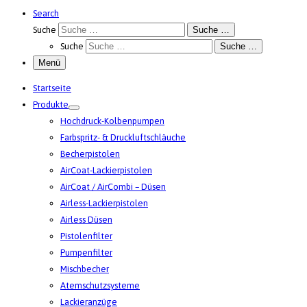
Search
Suche
Suche …
Suche
Suche …
Menü
Startseite
Produkte
Hochdruck-Kolbenpumpen
Farbspritz- & Druckluftschläuche
Becherpistolen
AirCoat-Lackierpistolen
AirCoat / AirCombi – Düsen
Airless-Lackierpistolen
Airless Düsen
Pistolenfilter
Pumpenfilter
Mischbecher
Atemschutzsysteme
Lackieranzüge