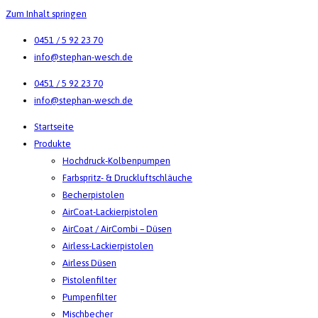
Zum Inhalt springen
0451 / 5 92 23 70
info@stephan-wesch.de
0451 / 5 92 23 70
info@stephan-wesch.de
Startseite
Produkte
Hochdruck-Kolbenpumpen
Farbspritz- & Druckluftschläuche
Becherpistolen
AirCoat-Lackierpistolen
AirCoat / AirCombi – Düsen
Airless-Lackierpistolen
Airless Düsen
Pistolenfilter
Pumpenfilter
Mischbecher