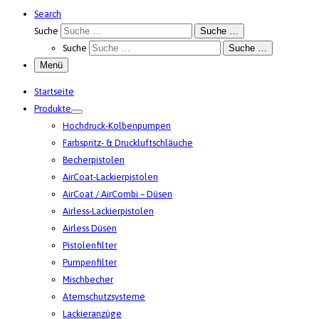
Search
Suche
Suche …
Suche
Suche …
Menü
Startseite
Produkte
Hochdruck-Kolbenpumpen
Farbspritz- & Druckluftschläuche
Becherpistolen
AirCoat-Lackierpistolen
AirCoat / AirCombi – Düsen
Airless-Lackierpistolen
Airless Düsen
Pistolenfilter
Pumpenfilter
Mischbecher
Atemschutzsysteme
Lackieranzüge