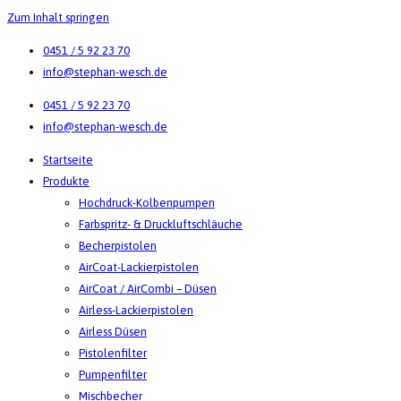
Zum Inhalt springen
0451 / 5 92 23 70
info@stephan-wesch.de
0451 / 5 92 23 70
info@stephan-wesch.de
Startseite
Produkte
Hochdruck-Kolbenpumpen
Farbspritz- & Druckluftschläuche
Becherpistolen
AirCoat-Lackierpistolen
AirCoat / AirCombi – Düsen
Airless-Lackierpistolen
Airless Düsen
Pistolenfilter
Pumpenfilter
Mischbecher