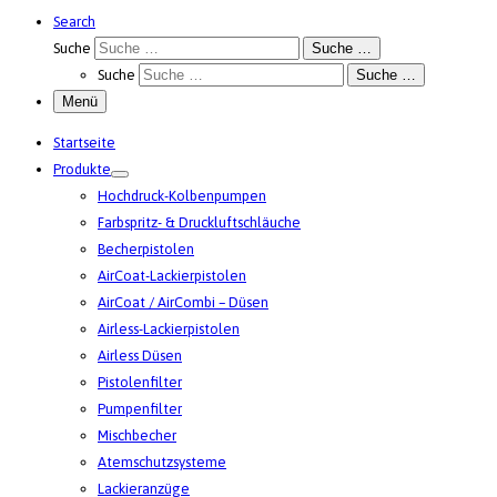
Search
Suche
Suche …
Suche
Suche …
Menü
Startseite
Produkte
Hochdruck-Kolbenpumpen
Farbspritz- & Druckluftschläuche
Becherpistolen
AirCoat-Lackierpistolen
AirCoat / AirCombi – Düsen
Airless-Lackierpistolen
Airless Düsen
Pistolenfilter
Pumpenfilter
Mischbecher
Atemschutzsysteme
Lackieranzüge