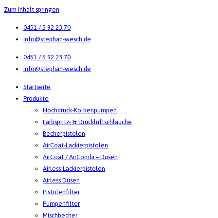
Zum Inhalt springen
0451 / 5 92 23 70
info@stephan-wesch.de
0451 / 5 92 23 70
info@stephan-wesch.de
Startseite
Produkte
Hochdruck-Kolbenpumpen
Farbspritz- & Druckluftschläuche
Becherpistolen
AirCoat-Lackierpistolen
AirCoat / AirCombi – Düsen
Airless-Lackierpistolen
Airless Düsen
Pistolenfilter
Pumpenfilter
Mischbecher