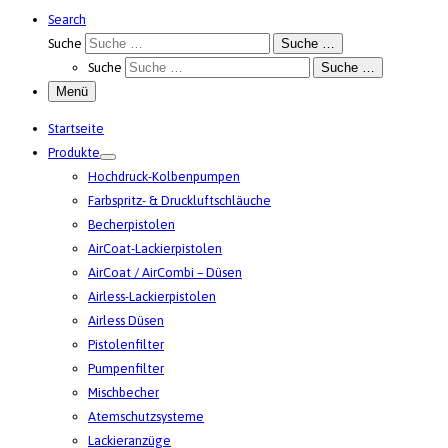
Search
Suche
Suche …
Suche
Suche …
Menü
Startseite
Produkte
Hochdruck-Kolbenpumpen
Farbspritz- & Druckluftschläuche
Becherpistolen
AirCoat-Lackierpistolen
AirCoat / AirCombi – Düsen
Airless-Lackierpistolen
Airless Düsen
Pistolenfilter
Pumpenfilter
Mischbecher
Atemschutzsysteme
Lackieranzüge