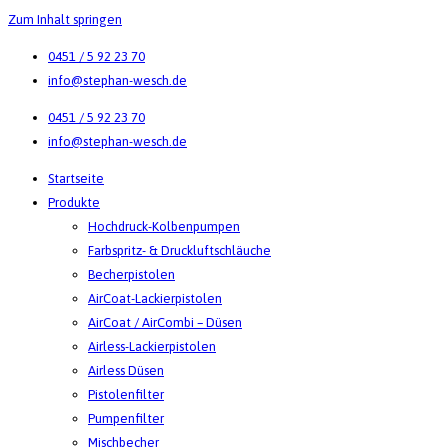
Zum Inhalt springen
0451 / 5 92 23 70
info@stephan-wesch.de
0451 / 5 92 23 70
info@stephan-wesch.de
Startseite
Produkte
Hochdruck-Kolbenpumpen
Farbspritz- & Druckluftschläuche
Becherpistolen
AirCoat-Lackierpistolen
AirCoat / AirCombi – Düsen
Airless-Lackierpistolen
Airless Düsen
Pistolenfilter
Pumpenfilter
Mischbecher