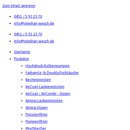
Zum Inhalt springen
0451 / 5 92 23 70
info@stephan-wesch.de
0451 / 5 92 23 70
info@stephan-wesch.de
Startseite
Produkte
Hochdruck-Kolbenpumpen
Farbspritz- & Druckluftschläuche
Becherpistolen
AirCoat-Lackierpistolen
AirCoat / AirCombi – Düsen
Airless-Lackierpistolen
Airless Düsen
Pistolenfilter
Pumpenfilter
Mischbecher