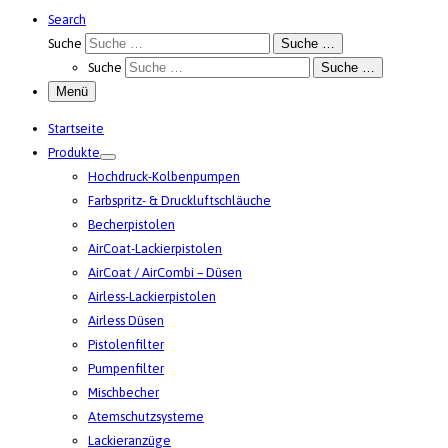
Search
Suche
Suche …
Suche
Suche …
Menü
Startseite
Produkte
Hochdruck-Kolbenpumpen
Farbspritz- & Druckluftschläuche
Becherpistolen
AirCoat-Lackierpistolen
AirCoat / AirCombi – Düsen
Airless-Lackierpistolen
Airless Düsen
Pistolenfilter
Pumpenfilter
Mischbecher
Atemschutzsysteme
Lackieranzüge