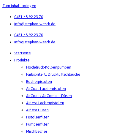
Zum Inhalt springen
0451 / 5 92 23 70
info@stephan-wesch.de
0451 / 5 92 23 70
info@stephan-wesch.de
Startseite
Produkte
Hochdruck-Kolbenpumpen
Farbspritz- & Druckluftschläuche
Becherpistolen
AirCoat-Lackierpistolen
AirCoat / AirCombi – Düsen
Airless-Lackierpistolen
Airless Düsen
Pistolenfilter
Pumpenfilter
Mischbecher