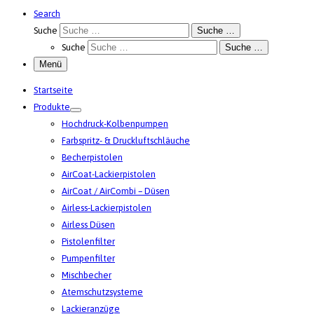
Search
Suche
Suche …
Suche
Suche …
Menü
Startseite
Produkte
Hochdruck-Kolbenpumpen
Farbspritz- & Druckluftschläuche
Becherpistolen
AirCoat-Lackierpistolen
AirCoat / AirCombi – Düsen
Airless-Lackierpistolen
Airless Düsen
Pistolenfilter
Pumpenfilter
Mischbecher
Atemschutzsysteme
Lackieranzüge